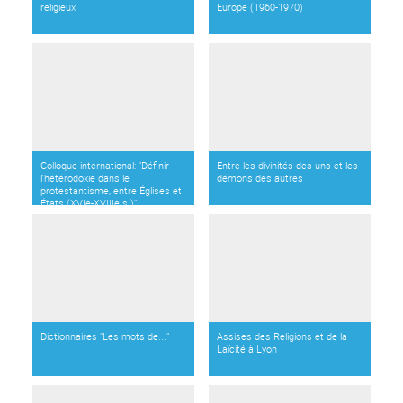
religieux
Europe (1960-1970)
Colloque international: "Définir
Entre les divinités des uns et les
l’hétérodoxie dans le
démons des autres
protestantisme, entre Églises et
États (XVIe-XVIIIe s.)"
Dictionnaires "Les mots de..."
Assises des Religions et de la
Laïcité à Lyon