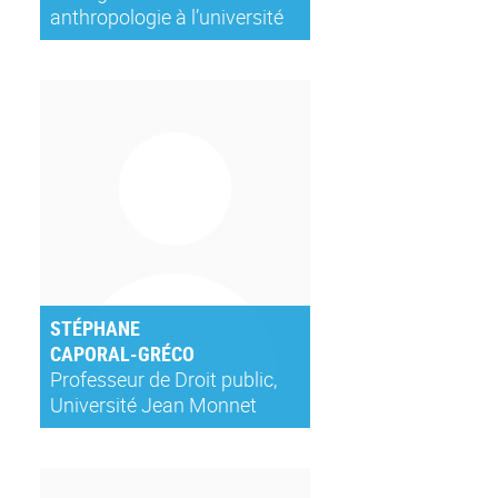
anthropologie à l’université
catholique de Lyon
(UCLy)Membre associée du
centre de recherche
Déplacement, Identité,
Regard, Ecritures (DIRE, EA
7387) Saint-Denis de La
Réunion
STÉPHANE
CAPORAL-GRÉCO
Professeur de Droit public,
Université Jean Monnet
Saint-Etiennemembre du
CERCRID UMR 5137