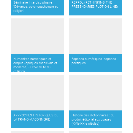
Séminaire Interdisciplinaire
REPPOL (RETHINKING THE
"Déviance, psychopathologie et
PREBENDARIES PLOT ON LINE)
religion"
Humanités numériques et
Espaces numériques, espaces
corpus (époques médiévale et
poétiques
moderne) - Ecole d'Eté du
CERCOR
APPROCHES HISTORIQUES DE
Histoire des dictionnaires : du
LA FRANC-MAÇONNERIE
produit éditorial aux usages
(XVIe-XXIe siècles)