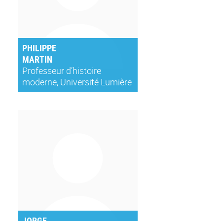
PHILIPPE
MARTIN
Professeur d’histoire
moderne, Université Lumière
Lyon 2, Directeur de l’ISERL
(Institut Supérieur d’Etude
des Religions et de la
Laïcité).
JORGE