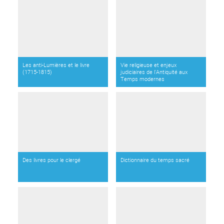
Les anti-Lumières et le livre
Vie religieuse et enjeux
(1715-1815)
judiciaires de l'Antiquité aux
Temps modernes
Des livres pour le clergé
Dictionnaire du temps sacré