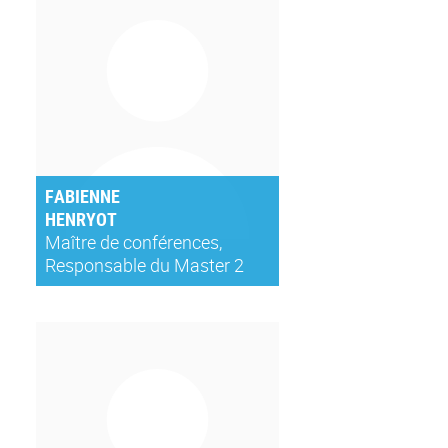
FABIENNE
HENRYOT
Maître de conférences,
Responsable du Master 2
PBD - Politique des
bibliothèques et de la
documentationEnseignants
Chercheurs à
l'ENSSIBENSSIBLARHRA