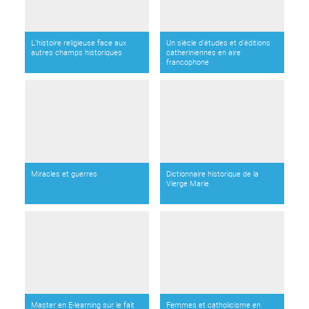
L’histoire religieuse face aux
Un siècle d’études et d’éditions
autres champs historiques
catheriniennes en aire
francophone
Miracles et guerres
Dictionnaire historique de la
Vierge Marie
Master en E-learning sur le fait
Femmes et catholicisme en