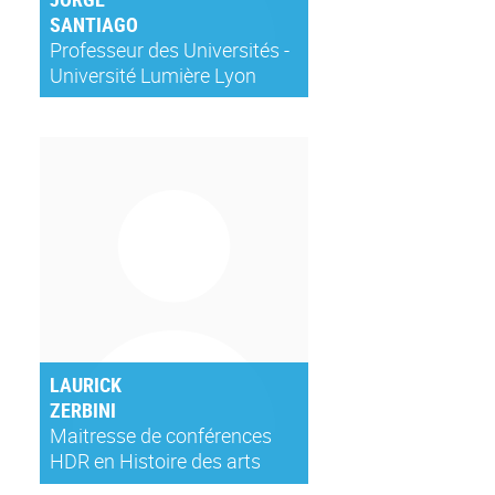
SANTIAGO
Professeur des Universités -
Université Lumière Lyon
2UFR Anthropologie,
Sociologie, Science Politique
– ASSP
LAURICK
ZERBINI
Maitresse de conférences
HDR en Histoire des arts
d’Afrique