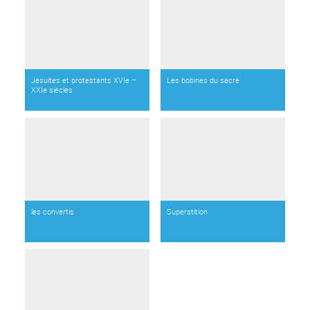
Jésuites et protestants XVIe –
Les bobines du sacré
XXIe siècles
les convertis
Superstition