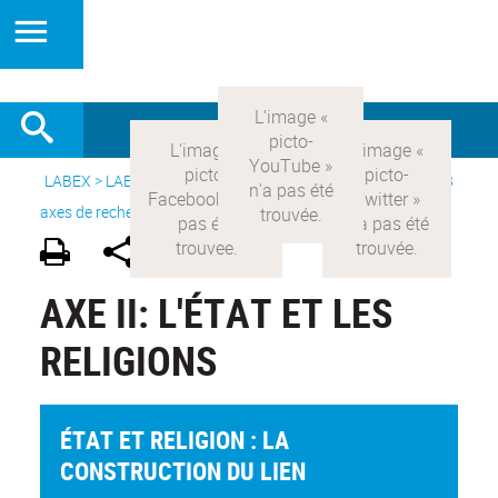
LABEX >
LABEX COMOD
>
Version française
> Recherche >
3
axes de recherche
>
Axe 2 : l’Etat et les religions
AXE II: L'ÉTAT ET LES
RELIGIONS
ÉTAT ET RELIGION : LA
CONSTRUCTION DU LIEN